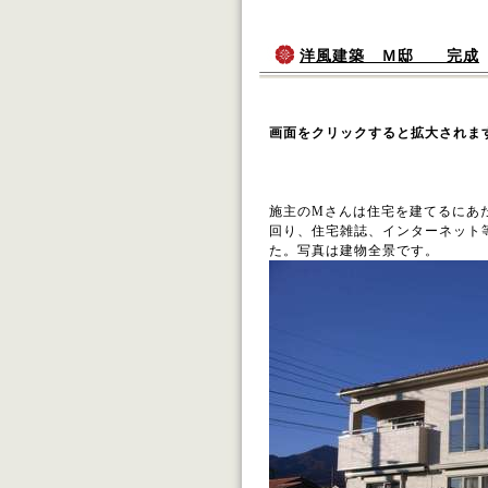
洋風建築 Ｍ邸 完成
画面をクリックすると拡大されま
施工 株式
完成 平
施主のMさんは住宅を建てるにあ
回り、住宅雑誌、インターネット
た。写真は建物全景です。