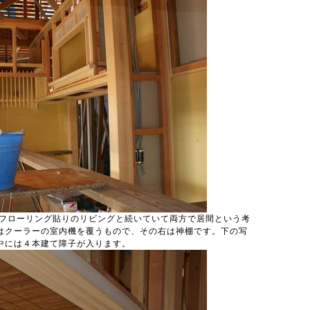
。フローリング貼りのリビングと続いていて両方で居間という考
はクーラーの室内機を覆うもので、その右は神棚です。下の写
中には４本建て障子が入ります。