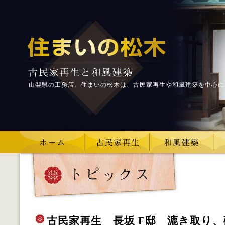
山梨県の工務店、住まいの松木は、古民家再生や和風建築を中心に
古民家再生 長坂 F邸 漉き取り