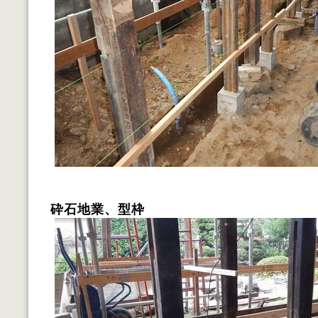
砕石地業、型枠