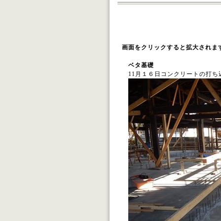
設計 （株）住ま
施工 株式会
画面をクリックすると拡大されま
ベタ基礎
11月１６日コンクリートの打ち