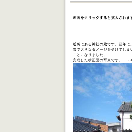
画面をクリックすると拡大されま
施工 株式
完成 平
近所にある神社の蔵です。経年に
雪で大きなダメージを受けてしま
ことになりました。
完成した横正面の写真です。 （