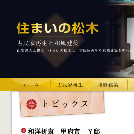
山梨県の工務店、住まいの松木は、古民家再生や和風建築を中心に
和洋折衷 甲府市 Ｙ邸